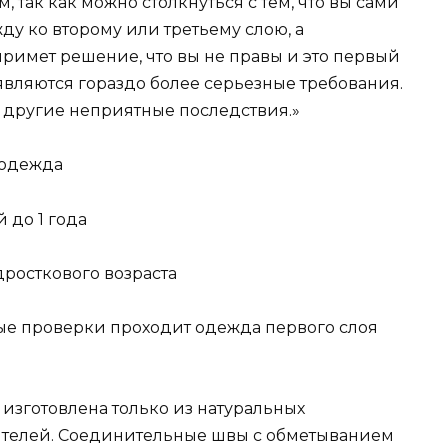
 так как можно столкнуться с тем, что вы сами
у ко второму или третьему слою, а
имет решение, что вы не правы и это первый
являются гораздо более серьезные требования.
и другие неприятные последствия.»
а одежда
 до 1 года
одросткового возраста
ые проверки проходит одежда первого слоя
изготовлена только из натуральных
ителей. Соединительные швы с обметыванием