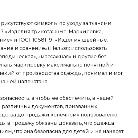
рисутствуют символы по уходу за тканями.
87 «Изделия трикотажные. Маркировка,
ние» и ГОСТ 10 581−91 «Изделия швейные.
ание и хранение»).Нельзя: использовать
топедическая», «массажная» и другие без
елать маркировку максимально понятной и
лекий от производства одежды, понимал и мог
а ней напечатана.
опасность, а чтобы ее обеспечить, в нашей
о различных документов, призванных
одства до продажи конечному пользователю.
ы в продажу обязаны доказать, что одежда
иям, что она безопасна для детей и не нанесет