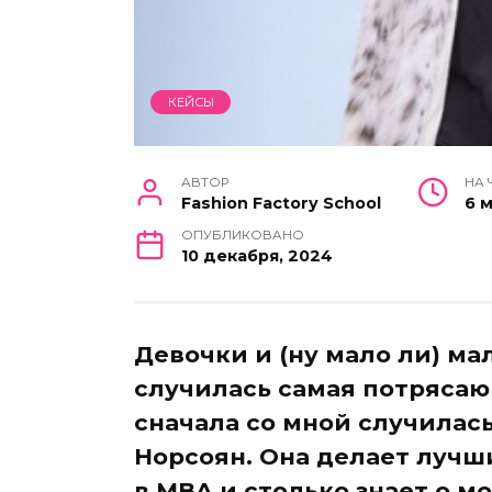
КЕЙСЫ
АВТОР
НА 
Fashion Factory School
6 
ОПУБЛИКОВАНО
10 декабря, 2024
Девочки и (ну мало ли) ма
случилась самая потрясаю
сначала со мной случила
Норсоян. Она делает лучш
в MBA и столько знает о м