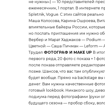
не нужны») — 10 представителей пре
ежемесячник, 1 портал. В интернете п
Spletnik, Vogue. С этих сайтов реальн
Маша Колосова, Карина Ошроева, Вит
влиятельные байеры России, которые 
но послать приглашения им нужно обя
Вербер и Марат Хаджаков — Podium 
Цветной — Саша Пичман — Leform — А
Трудел
ФОТОГРАФ И MAKE UP
В ито
первого ряда, 20 фото с показа + 1 фо
после показа отправляете редакторам са
позже. Шансов, что вас там опубликуют
будет вообще. Прямо на backstage вы 
денег. Вам нужны качественные фотог
готовый lookbook. Никакого шоу, дев
подиума перед фотографами (руки опу
будущего сезона — пробор сбоку, вол