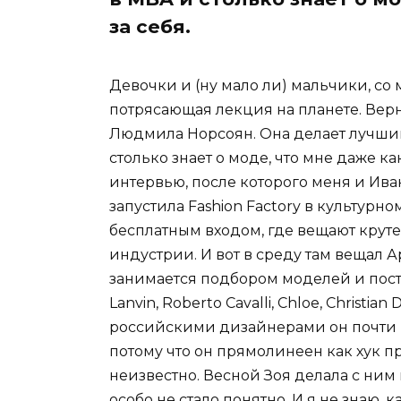
за себя.
Девочки и (ну мало ли) мальчики, со
потрясающая лекция на планете. Вер
Людмила Норсоян. Она делает лучший
столько знает о моде, что мне даже как
интервью, после которого меня и Ив
запустила Fashion Factory в культурн
бесплатным входом, где вещают крут
индустрии. И вот в среду там вещал 
занимается подбором моделей и поста
Lanvin, Roberto Cavalli, Chloe, Christian
российскими дизайнерами он почти не
потому что он прямолинеен как хук п
неизвестно. Весной Зоя делала с ним
особо не стало понятно. И я не знаю, 