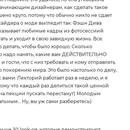
начинающим дизайнерам, как сделать такое
шено круто, потому что обычно никто не сдает
сайдера о моде выглядит так: Фэшн Дива
показывает любимые кадры из фотосессиий
ать и уходит в свою завидную жизнь. Все.
о делать, чтобы было хорошо. Сколько
ого надо нанять, какие вам ДЕЙСТВИТЕЛЬНО
гости, что с них требовать и кому отправлять
 покорению мира. Это было настолько по делу,
с вами. Лекторий работает раз в неделю, и я
отому что каждый раз делиться такой ценной
на лекции пускать перестанут) Молодым
альным… Ну, вы уж сами разберетесь)
ньше 30 look-ов, которые демонстрируют