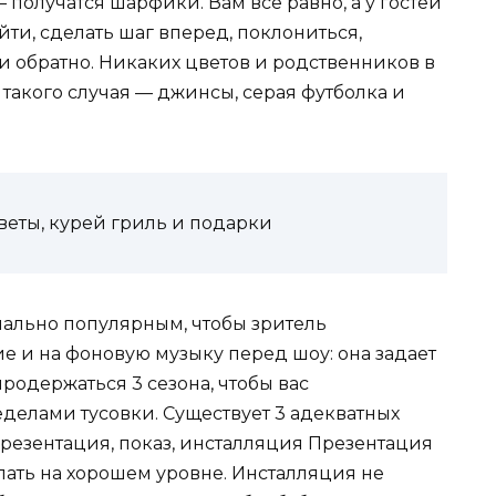
 получатся шарфики. Вам все равно, а у гостей
йти, сделать шаг вперед, поклониться,
ти обратно. Никаких цветов и родственников в
такого случая — джинсы, серая футболка и
веты, курей гриль и подарки
ально популярным, чтобы зритель
е и на фоновую музыку перед шоу: она задает
родержаться 3 сезона, чтобы вас
делами тусовки. Существует 3 адекватных
резентация, показ, инсталляция Презентация
елать на хорошем уровне. Инсталляция не