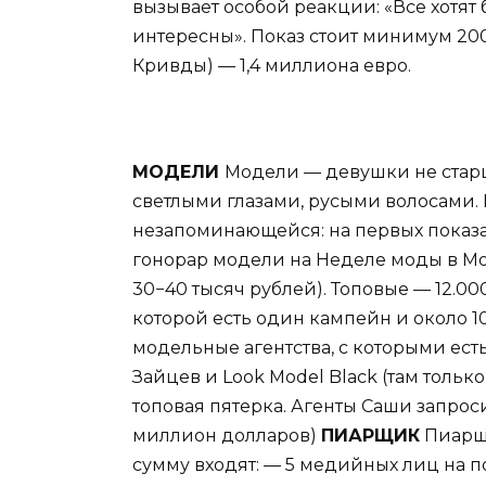
вызывает особой реакции: «Все хотят б
интересны». Показ стоит минимум 200
Кривды) — 1,4 миллиона евро.
МОДЕЛИ
Модели — девушки не старше
светлыми глазами, русыми волосами.
незапоминающейся: на первых показ
гонорар модели на Неделе моды в Мо
30−40 тысяч рублей). Топовые — 12.00
которой есть один кампейн и около 1
модельные агентства, с которыми есть
Зайцев и Look Model Black (там тольк
топовая пятерка. Агенты Саши запро
миллион долларов)
ПИАРЩИК
Пиарщи
сумму входят: — 5 медийных лиц на п