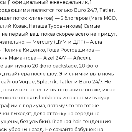
ссы (1 официальный еженедельник, 1
родающими являются только Buro 24/7, Tatler,
о идет поток клиентов) — 5 блогеров (Мага MGD,
алий Козак, Наташа Туровникова) Самые
на первый ваш показ скорее всего не придут,
зательно: — Mercury (ЦУМ и ДЛТ) – Алла
— Полина Киценко, Гоша Ростовщиков —
ня Мамантова — Aizel 24/7 — Айсель
ге вам нужно 20 фото backstage, 20 фото
то дизайнера после шоу. Эти снимки вы в ночь
йтов Vogue, Spletnik, Tatler и Buro 24/7. Не
, почти нет, но если вы отправите позже, их не
можете отснять lookbook и сэкономить кучу
рафии с подиума, потому что это тот же
очки выходят, делают точку на середине
щены, без улыбки). Главная hair-тенденция
осы убраны назад. Не сажайте бабушек на