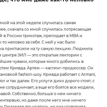
 мной на этой неделе случилась самая
нее, сначала со мной случилась потрясающая
 в России трикотаж, преподает в MBA и
-то неловко за себя. С ней у нас было
ана пригласили на ту самую лекцию. Людмила
ом центре ЗИЛ — это открытые лектории с
ейшие чуваки, которые много добились в
Артем Кривда. Артем — кастинг-продюссер. Он
новкой fashion-шоу. Кривда работает с Armani,
 Dior и так далее. Его услуги дико дорого стоят, с
 сотрудничает, а еще его боятся все модели,
равой. Собственно, больше о нем ничего
 интервью, но даже после него мне ничего
как Людмиле это удалось, но она уговорила