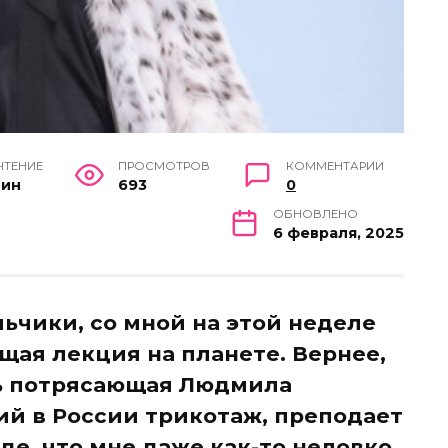
ЧТЕНИЕ
ПРОСМОТРОВ
КОММЕНТАРИИ
мин
693
0
ОБНОВЛЕНО
6 февраля, 2025
льчики, со мной на этой неделе
щая лекция на планете. Вернее,
сь потрясающая Людмила
ий в России трикотаж, преподает
оде, что мне даже как-то неловко