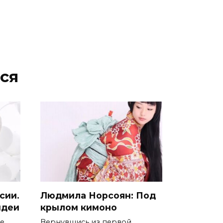
ся
сии.
Людмила Норсоян: Под
идеи
крылом кимоно
ие
Вернувшись из первой