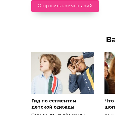
В
Гид по сегментам
Что
детской одежды
шоп
Одежда для детей разного
На п