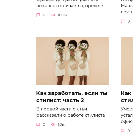
возраста отличается, прежде
Маль
лект
0
10.8к.
0
Как заработать, если ты
Как
стилист: часть 2
стил
В первой части статьи
Умее
рассказали о работе стилиста
устал
офис
0
1.2к.
0