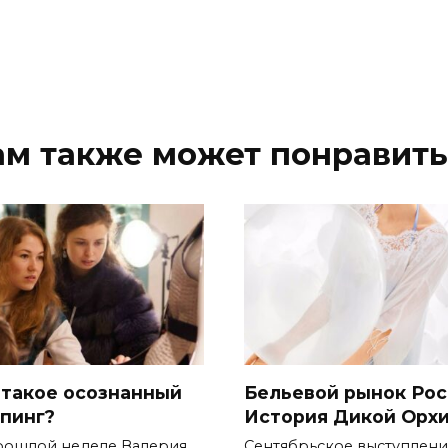
ам также может понравить
 такое осознанный
Бельевой рынок Рос
пинг?
История Дикой Орх
рошлой неделе Валерия
Сентябрьское выступлен