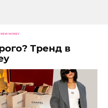
Е NEW MONEY
рого? Тренд в
ey