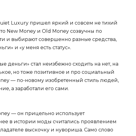
iet Luxury пришел яркий и совсем не тихий
 что New Money и Old Money созвучны по
ти и выбирают совершенно разные средства,
ги» и «у меня есть статус».
ые деньги» стал неизбежно сходить на нет, на
ькое, но тоже позитивное и про социальный
Money — по-новому изобретенный стиль людей,
ие, а заработали его сами.
oney — он прицельно использует
анее в истории моды считались проявлением
бладателе выскочку и нувориша. Само слово