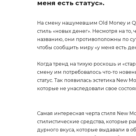
меня есть статус».
На смену нашумевшим Old Money и Qu
стиль «новых денег». Несмотря на то,
названию, они противоположны по су
чтобы сообщить миру «у меня есть день
Когда тренд на тихую роскошь и «стар
смену им потребовалось что-то новен
статус. Так появилась эстетика New 
которые не унаследовали свое состоян
Самая интересная черта стиля New M
стилистические средства, которые р
дурного вкуса, которые выдавали в о