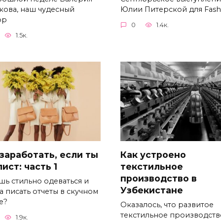
кова, наш чудесный
Юлии Питерской для Fash
ор
0
1.4к.
1.5к.
 заработать, если ты
Как устроено
ист: часть 1
текстильное
производство в
шь стильно одеваться и
Узбекистане
а писать отчеты в скучном
е?
Оказалось, что развитое
текстильное производств
1.9к.