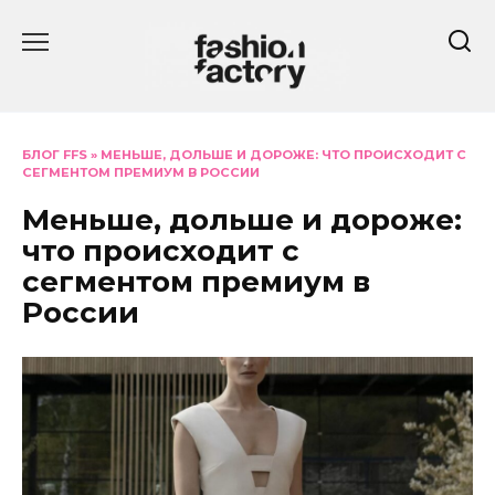
Перейти
к
содержанию
БЛОГ FFS
»
МЕНЬШЕ, ДОЛЬШЕ И ДОРОЖЕ: ЧТО ПРОИСХОДИТ С
СЕГМЕНТОМ ПРЕМИУМ В РОССИИ
Меньше, дольше и дороже:
что происходит с
сегментом премиум в
России