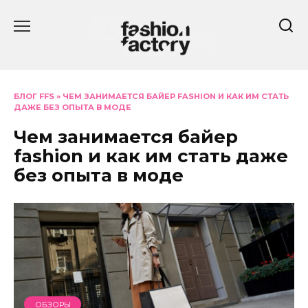
Перейти
к
содержанию
БЛОГ FFS
»
ЧЕМ ЗАНИМАЕТСЯ БАЙЕР FASHION И КАК ИМ СТАТЬ
ДАЖЕ БЕЗ ОПЫТА В МОДЕ
Чем занимается байер
fashion и как им стать даже
без опыта в моде
ОБЗОРЫ