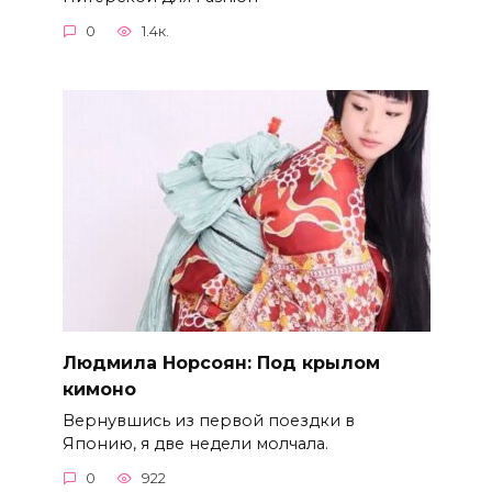
0
1.4к.
Людмила Норсоян: Под крылом
кимоно
Вернувшись из первой поездки в
Японию, я две недели молчала.
0
922