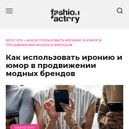
Перейти
к
содержанию
БЛОГ FFS
»
КАК ИСПОЛЬЗОВАТЬ ИРОНИЮ И ЮМОР В
ПРОДВИЖЕНИИ МОДНЫХ БРЕНДОВ
Как использовать иронию и
юмор в продвижении
модных брендов
МАРКЕТИНГ