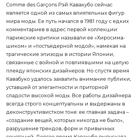
Comme des Garçons Рэй Кавакубо сейчас
является одной из самых влиятельных фигур
мира моды. Ее путь начался в 1981 году с едких
комментариев в адрес первой коллекции:
парижские критики называли ее «Хиросима-
шиком» и «постъядерной модой», намекая на
трагические эпизоды в истории Японии,
связанные с войной и повлиявшими на целую
плеяду японских дизайнеров. Но спустя время
Кавабуко удалось захватить внимание публики,
уставшей от элегантности и приторной
сладости высокой моды. Все работы дизайнера
всегда строго концептуальны и выдержаны в
деконструктивистком тоне: ее главная задача –
«создание вещей, которых никогда не было»,
разрушение трендов, форм и привычных
сочетаний. Долгое время Кавакубо выпускала