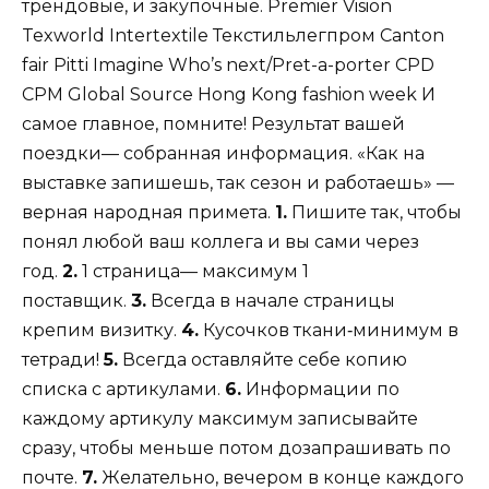
трендовые, и закупочные. Premier Vision
Texworld Intertextile Текстильлегпром Canton
fair Pitti Imagine Who’s next/Pret-a-porter CPD
CPM Global Source Hong Kong fashion week И
самое главное, помните! Результат вашей
поездки— собранная информация. «Как на
выставке запишешь, так сезон и работаешь» —
верная народная примета.
1.
Пишите так, чтобы
понял любой ваш коллега и вы сами через
год.
2.
1 страница— максимум 1
поставщик.
3.
Всегда в начале страницы
крепим визитку.
4.
Кусочков ткани‑минимум в
тетради!
5.
Всегда оставляйте себе копию
списка с артикулами.
6.
Информации по
каждому артикулу максимум записывайте
сразу, чтобы меньше потом дозапрашивать по
почте.
7.
Желательно, вечером в конце каждого