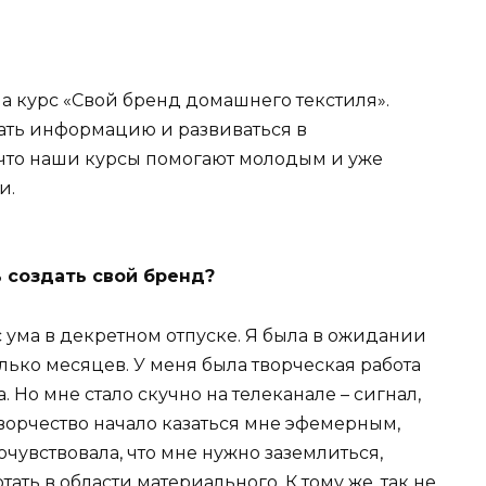
а курс «Свой бренд домашнего текстиля».
ать информацию и развиваться в
что наши курсы помогают молодым и уже
и.
 создать свой бренд?
с ума в декретном отпуске. Я была в ожидании
лько месяцев. У меня была творческая работа
 Но мне стало скучно на телеканале – сигнал,
 творчество начало казаться мне эфемерным,
чувствовала, что мне нужно заземлиться,
тать в области материального. К тому же, так не