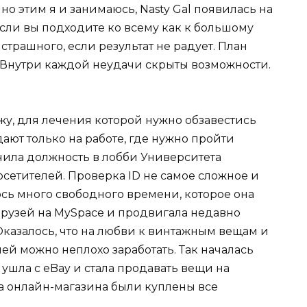
нно этим я и занимаюсь, Nasty Gal появилась на
Если вы подходите ко всему как к большому
страшного, если результат не радует. План
у. Внутри каждой неудачи скрыты возможности.
жу, для лечения которой нужно обзавестись
ают только на работе, где нужно пройти
чила должность в лобби Университета
осетителей. Проверка ID не самое сложное и
ось много свободного времени, которое она
друзей на MySpace и продвигала недавно
Оказалось, что на любви к винтажным вещам и
й можно неплохо заработать. Так началась
я ушла с eBay и стала продавать вещи на
ка онлайн-магазина были куплены все