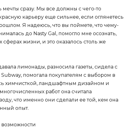
мечты сразу. Мы все должны с чего-то
красную карьеру еще сильнее, если оглянетесь
прошлом. Я надеюсь, что вы поймете, что чему-
анималась до Nasty Gal, помогло мне осознать,
 сферах жизни, и это оказалось столь же
давала лимонады, разносила газеты, сидела с
 Subway, помогала покупателям с выбором в
ась химчисткой, ландшафтным дизайном и
 многочисленных работ она считала
оду, что именно они сделали ее той, кем она
енный опыт.
е возможности