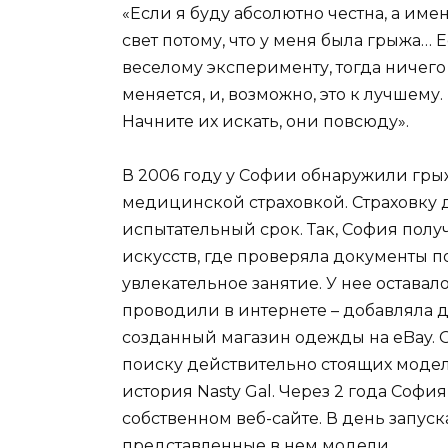
«Если я буду абсолютно честна, а име
свет потому, что у меня была грыжа… 
веселому эксперименту, тогда ничего 
меняется, и, возможно, это к лучшем
Начните их искать, они повсюду».
В 2006 году у Софии обнаружили гры
медицинской страховкой. Страховку д
испытательный срок. Так, София полу
искусств, где проверяла документы п
увлекательное занятие. У нее оставал
проводили в интернете – добавляла 
созданный магазин одежды на eBay. 
поиску действительно стоящих моделе
история Nasty Gal. Через 2 года Софи
собственном веб-сайте. В день запус
представленные в нем модели.