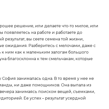
рошее решение, или делаете что-то милое, или
вы появляетесь на работе и работаете до
 результат, вы сеете семена той жизни,
ые ожидания. Разберитесь с мелочами, даже с
сь к ним как к маленьким залогам большого
туна благосклонна к тем смельчакам, которые
София занималась одна. В то время у нее не
манды, ни даже помощников. Она выпала из
о вечера занимаясь поиском вещей, съемками,
диторией. Ее успех – результат усердной