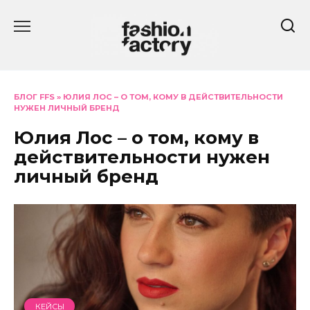
Перейти
к
содержанию
БЛОГ FFS
»
ЮЛИЯ ЛОС – О ТОМ, КОМУ В ДЕЙСТВИТЕЛЬНОСТИ
НУЖЕН ЛИЧНЫЙ БРЕНД
Юлия Лос – о том, кому в
действительности нужен
личный бренд
КЕЙСЫ